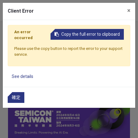
0
×
Client Error
首頁
支援服務
最新消息
2024 國際半導體展
An error
Copy the full error to clipboard
occurred
2024 國際半導體展
Please use the copy button to report the error to your support
service.
2025/01/15
See details
確定