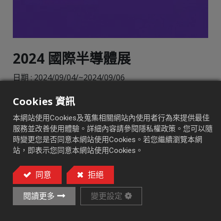
2024 國際半導體展
日期 : 2024/09/04/~2024/09/06
展覽地點 : 台北南港展覽館二館4樓
Cookies 資訊
攤位號碼 : S7352
:
Link
https://www.semicontaiwan.org/en/
本網站使用Cookies及蒐集相關網站內使用者行為來提供最佳
服務並改善使用體驗。詳細內容請參閱隱私權政策。您可以隨
時變更您是否同意本網站使用Cookies。若您繼續瀏覽本網
站，即表示您同意本網站使用Cookies。
Discover more
同意
拒絕
閱讀更多
變更設定
在
最新消息