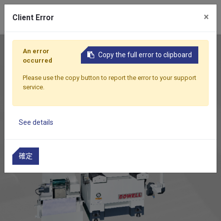
0
×
Client Error
首頁
產品
旋轉台式平面磨床
HR-300~400E
An error
Copy the full error to clipboard
occurred
Please use the copy button to report the error to your support
service.
See details
確定