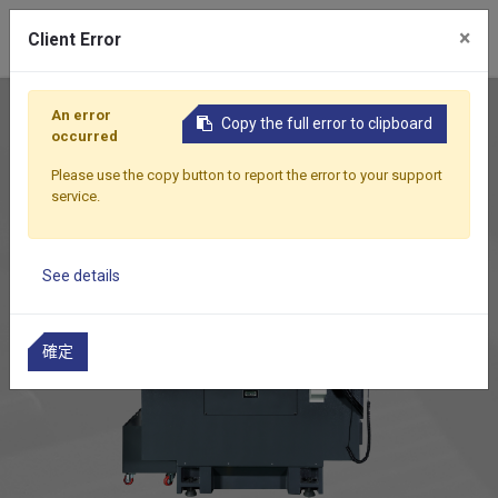
0
×
Client Error
首頁
產品
半導體材料精密成型研磨機
VRT-600
An error
Copy the full error to clipboard
occurred
Please use the copy button to report the error to your support
service.
See details
確定